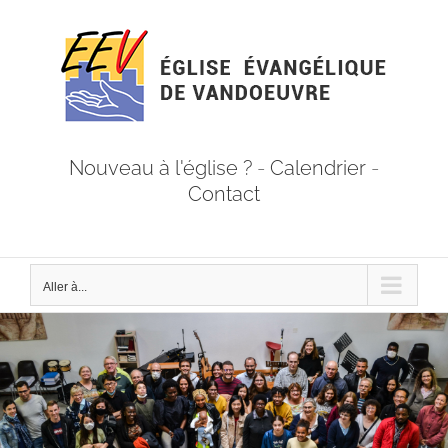
Passer
au
contenu
Nouveau à l'église ?
-
Calendrier
-
Contact
Aller à...