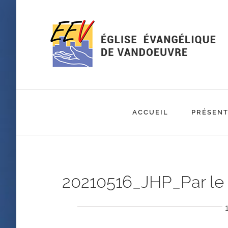
Passer
au
contenu
ACCUEIL
PRÉSENT
20210516_JHP_Par le f