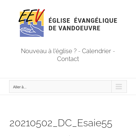
Passer
au
contenu
Nouveau à l'église ?
-
Calendrier
-
Contact
Aller à...
20210502_DC_Esaie55