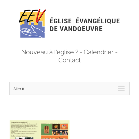
Passer
au
contenu
Nouveau à l'église ?
-
Calendrier
-
Contact
Aller à...
Voir
l'image