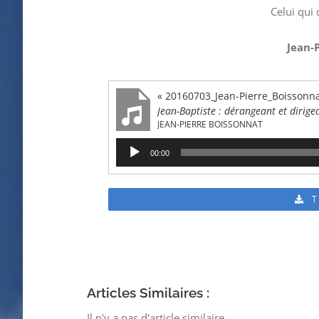
Celui qui
Jean-
« 20160703_Jean-Pierre_Boissonna
Jean-Baptiste : dérangeant et dirige
JEAN-PIERRE BOISSONNAT
Lecteur
00:00
audio
Articles Similaires :
Il n'y a pas d'article similaire.